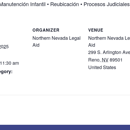
Manutención Infantil • Reubicación • Procesos Judiciales
ORGANIZER
VENUE
Northern Nevada Legal
Northern Nevada Le
Aid
Aid
2025
299 S. Arlington Ave
Reno
,
NV
89501
 11:30 am
United States
egory: