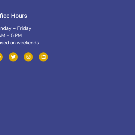
fice Hours
nday – Friday
AM – 5 PM
osed on weekends