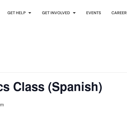
GET HELP
GET INVOLVED
EVENTS
CAREER
s Class (Spanish)
am